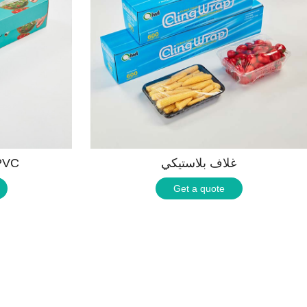
غلاف بلاستيكي
لفة فيلم التش
Get a quote