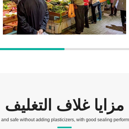
حافظ على طازجة
يتميز فيلم التشبث الخاص بنا بقدرات ممتازة على
الاحتفاظ بالنضارة.
مزايا غلاف التغليف
and safe without adding plasticizers, with good sealing perform