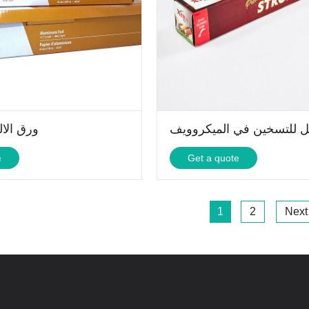
بل للتسخين في الميكروويف
ورق الال
e
Get a quote
1
2
Next