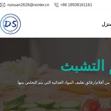
ruixuan2628@rxinter.cn
+86 18938161161