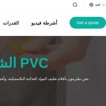
لغة
Get a quote
أشرطة فيديو
القدرات
الشركة المصنعة لفيلم التشبث PVC
نحن ملتزمون بأفلام تغليف المواد الغذائية البلاستيكية، وأغشية التغليف البلاستيكية، واللفائف المطاطية، ورقائق الألومنيوم وغيرها من أفلام/رقائق تغليف المواد الغذائية التي يتم التخلص منها.