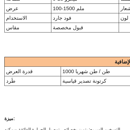
عار
100-1500 ملم
عرض
لون
فود جارد
الاستخدام
قبول مخصصة
مقاس
إضافية
1000 طن / طن شهريا
قدرة العرض
كرتونة تصدير قياسية
طَرد
ميزة:
التسخين السريع: يتميز بخصائص توصيل الحرارة الفائقة ويمكنه