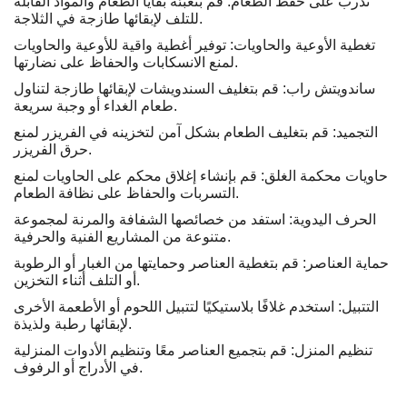
تدرب على حفظ الطعام: قم بتعبئة بقايا الطعام والمواد القابلة
للتلف لإبقائها طازجة في الثلاجة.
تغطية الأوعية والحاويات: توفير أغطية واقية للأوعية والحاويات
لمنع الانسكابات والحفاظ على نضارتها.
ساندويتش راب: قم بتغليف السندويشات لإبقائها طازجة لتناول
طعام الغداء أو وجبة سريعة.
التجميد: قم بتغليف الطعام بشكل آمن لتخزينه في الفريزر لمنع
حرق الفريزر.
حاويات محكمة الغلق: قم بإنشاء إغلاق محكم على الحاويات لمنع
التسربات والحفاظ على نظافة الطعام.
الحرف اليدوية: استفد من خصائصها الشفافة والمرنة لمجموعة
متنوعة من المشاريع الفنية والحرفية.
حماية العناصر: قم بتغطية العناصر وحمايتها من الغبار أو الرطوبة
أو التلف أثناء التخزين.
التتبيل: استخدم غلافًا بلاستيكيًا لتتبيل اللحوم أو الأطعمة الأخرى
لإبقائها رطبة ولذيذة.
تنظيم المنزل: قم بتجميع العناصر معًا وتنظيم الأدوات المنزلية
في الأدراج أو الرفوف.