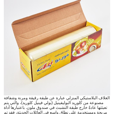
الغلاف البلاستيكي المنزلي عبارة عن طبقة رقيقة ومرنة وشفافة
مصنوعة من كلوريد البوليفينيل (بولي فينيل كلوريد)، والتي يتم
تعبئتها عادةً خارج طبقة التشبث في صندوق ملون. باعتبارها أداة
مريحة ومستخدمة على نطاق واسع في العائلات الحديثة، فقد تم